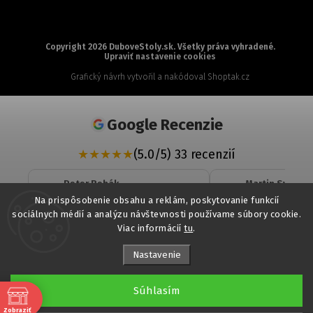
Copyright 2026
DuboveStoly.sk
. Všetky práva vyhradené.
Upraviť nastavenie cookies
Grafický návrh vytvořil a nakódoval
Shoptak.cz
Google Recenzie
★
★
★
★
★
(5.0/5) 33 recenzií
Peter Rehák
Martin Svrcek
★
★
★
★
★
★
★
★
★
★
Na prispôsobenie obsahu a reklám, poskytovanie funkcií
sociálnych médií a analýzu návštevnosti používame súbory cookie.
Veľká spokojnosť. Profesionálny
objednaná komo
Viac informácií
tu
.
a zároveň veľmi ľudský prístup,
dohodnutom ter
odborné poradenstvo a rýchle
komunikácia bol
vybavenie. Podnož stola, akú som
Nastavenie
Čítať viac...
Čítať viac...
dlho nevedel zohnať, som
nakoniec našiel práve tu. Určite
06 Jul 2026
odporúčam.
Súhlasím
Zobraziť