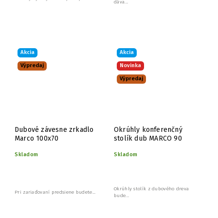
dáva...
Akcia
Akcia
Výpredaj
Novinka
Výpredaj
Dubové závesne zrkadlo
Okrúhly konferenčný
Marco 100x70
stolík dub MARCO 90
Skladom
Skladom
Okrúhly stolík z dubového dreva
Pri zariaďovaní predsiene budete...
bude...