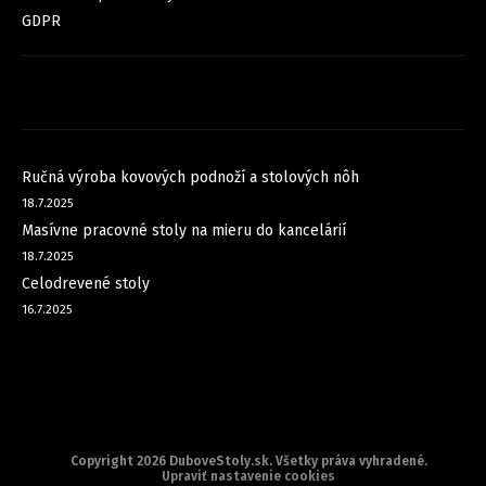
GDPR
FACEBOOK
NOVINKY
Ručná výroba kovových podnoží a stolových nôh
18.7.2025
Masívne pracovné stoly na mieru do kancelárií
18.7.2025
Celodrevené stoly
16.7.2025
Copyright 2026
DuboveStoly.sk
. Všetky práva vyhradené.
Upraviť nastavenie cookies