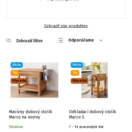
Zobraziť viac produktov
Odporúčame
Najlacnejšie
Najdrahšie
Akcia
Akcia
Najpredávanejšie
Tip
Tip
Abecedne
Výpredaj
Výpredaj
Masívny dubový stolík
Odkladací dubový stolík
Marco na noviny
Marco S
Skladom
7 - 14 pracovných dní