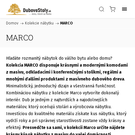
Domov
/
Kolekcie nábytku
/
MARCO
MARCO
Hľadáte rozmanitý nábytok do vášho bytu alebo domu?
Kolekcia MARCO disponuje krásnymi a modernými komodami
z masívu, odkladacími i konferenčnými stolíkmi, regálmi a
mnohými ďalšími produktami
z masívneho dubového dreva
.
Minimalistický, jednoduchý dizajn a všestranná funkčnosť.
Kombináciou nábytku z kolekcie Marco vytvoríte dokonalý
interiér. Dub je jedným z najtvrdších a najodolnejších
materiálov, ktorý oceňujú stolári a výrobcovia nábytku.
Investíciou do kvalitného materiálu získate kus nábytku, ktorý
vydrží roky a pri správnej starostlivosti zostane vždy krásny a
efektný.
Presvedčte sa sami, v kolekcii Marco určite nájdete
krásny kúsok nábytku z masívu do vašej domácnosti.