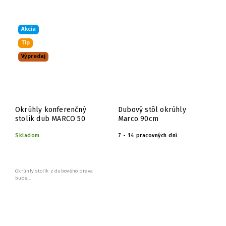
Akcia
Tip
Výpredaj
Okrúhly konferenčný
Dubový stôl okrúhly
stolík dub MARCO 50
Marco 90cm
Skladom
7 - 14 pracovných dní
Okrúhly stolík z dubového dreva
bude...