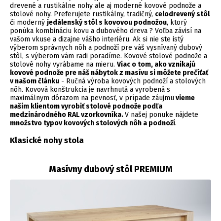
drevené a rustikálne nohy ale aj moderné kovové podnože a
stolové nohy. Preferujete rustikálny, tradičný,
celodrevený stôl
či moderný
jedálenský stôl s kovovou podnožou
, ktorý
ponúka kombináciu kovu a dubového dreva ? Voľba závisí na
vašom vkuse a dizajne vášho interiéru. Ak si nie ste istý
výberom správnych nôh a podnoží pre váš vysnívaný dubový
stôl, s výberom vám radi poradíme. Kovové stolové podnože a
stolové nohy vyrábame na mieru.
Viac o tom, ako vznikajú
kovové podnože pre náš nábytok z masívu si môžete prečíťať
v našom článku
-
Ručná výroba kovových podnoží a stolových
nôh
. Kovová konštrukcia je navrhnutá a vyrobená s
maximálnym dôrazom na pevnosť, v prípade záujmu
vieme
našim klientom vyrobiť stolové podnože podľa
medzinárodného RAL vzorkovníka.
V našej ponuke nájdete
množstvo typov kovových stolových nôh a podnoží
.
Klasické nohy stola
Masívny dubový stôl PREMIUM