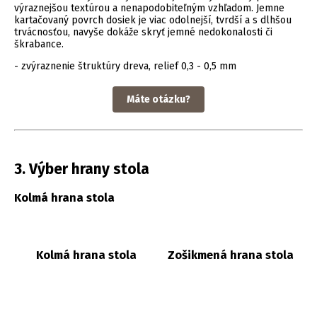
výraznejšou textúrou a nenapodobiteľným vzhľadom. Jemne
kartačovaný povrch dosiek je viac odolnejší, tvrdší a s dlhšou
trvácnosťou, navyše dokáže skryť jemné nedokonalosti či
škrabance.
- zvýraznenie štruktúry dreva, relief 0,3 - 0,5 mm
Máte otázku?
3. Výber hrany stola
Kolmá hrana stola
Kolmá hrana stola
Zošikmená hrana stola