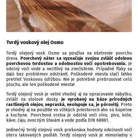
Tvrdý voskový olej Osmo
Tvrdý olejový vosk Osmo sa používa na ošetrenie povrchu
dreva.
Povrchový náter sa vyznačuje svojou zvlášť odolnou
povrchovou tvrdosťou a odolnosťou voči opotrebovaniu.
Je
odolný voči vode a necitlivý na znečistenie. Prípadné fľaky sa
dajú bez problémov odstrániť. Poškodené miesta stačí ľahko
pretrieť Voskovou údržbou. Nie je potrebné prebrusovať celú
plochu, ale len poškodené miesta!
Tvrdý olejový vosk je veľmi vhodný aj na opracovanie nábytku,
zvlášť na stolové dosky.
Je vyrobený na báze prírodných
rastlinných olejov, nepraská, neolupuje sa, je pórovitý.
Preto
je vhodný aj na použitie vo vlhkých priestoroch ako sú kúpelne
a kuchyne. Povrchová vrstva je odolná voči vínu, pivu, kole,
káve, čaju, ovocným šťavám a vode podľa DIN 68861.
Jedinečný tvrdý olejový vosk prekonáva hodnoty odolnosti voči
oteru lakovaných podláh. Tvrdý olejový vosk je mimoriadny v