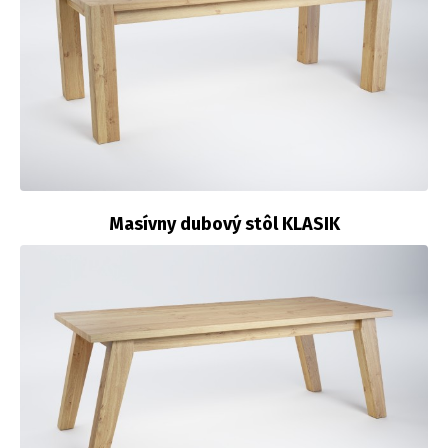
Masívny dubový stôl KLASIK