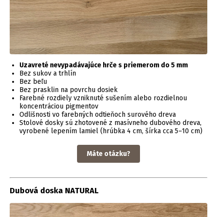
Uzavreté nevypadávajúce hrče s priemerom do 5 mm
Bez sukov a trhlín
Bez beľu
Bez prasklin na povrchu dosiek
Farebné rozdiely vzniknuté sušením alebo rozdielnou
koncentráciou pigmentov
Odlišnosti vo farebných odtieňoch surového dreva
Stolové dosky sú zhotovené z masívneho dubového dreva,
vyrobené lepením lamiel (hrúbka 4 cm, šírka cca 5–10 cm)
Máte otázku?
Dubová doska NATURAL