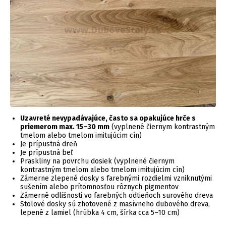
Uzavreté nevypadávajúce, často sa opakujúce hrče s
priemerom max. 15–30 mm
(vyplnené čiernym kontrastným
tmelom alebo tmelom imitujúcim cín)
Je prípustná dreň
Je prípustná beľ
Praskliny na povrchu dosiek (vyplnené čiernym
kontrastným tmelom alebo tmelom imitujúcim cín)
Zámerne zlepené dosky s farebnými rozdielmi vzniknutými
sušením alebo prítomnosťou rôznych pigmentov
Zámerné odlišnosti vo farebných odtieňoch surového dreva
Stolové dosky sú zhotovené z masívneho dubového dreva,
lepené z lamiel (hrúbka 4 cm, šírka cca 5–10 cm)