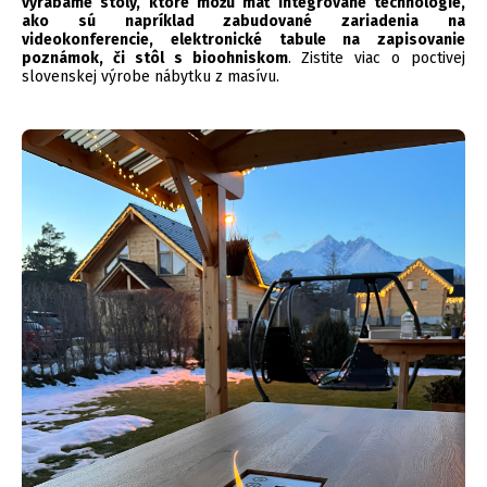
vyrábame stoly, ktoré môžu mať integrované technológie,
ako sú napríklad zabudované zariadenia na
videokonferencie, elektronické tabule na zapisovanie
poznámok, či stôl s bioohniskom
.
Zistite viac o poctivej
slovenskej výrobe nábytku z masívu.