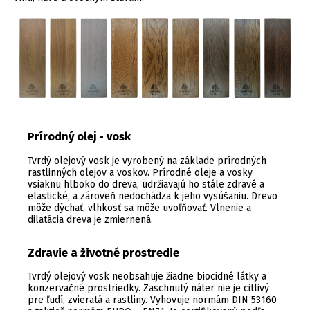
Prírodný olej - vosk
Tvrdý olejový vosk je vyrobený na základe prírodných
rastlinných olejov a voskov. Prírodné oleje a vosky
vsiaknu hlboko do dreva, udržiavajú ho stále zdravé a
elastické, a zároveň nedochádza k jeho vysúšaniu. Drevo
môže dýchať, vlhkosť sa môže uvoľňovať. Vlnenie a
dilatácia dreva je zmiernená.
Zdravie a životné prostredie
Tvrdý olejový vosk neobsahuje žiadne biocidné látky a
konzervačné prostriedky. Zaschnutý náter nie je citlivý
pre ľudí, zvieratá a rastliny. Vyhovuje normám DIN 53160