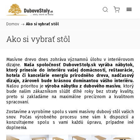
Domov
/
Ako si vybrať stôl
Ako si vybrať stôl
Masívne drevo dnes zohráva významnú úlohu v interiérovom
dizajne.
Naša spoločnosť DuboveStoly.sk vyrába nábytok,
ktorý prinesie do interiéru vašej domácností, reštaurácie,
hotela či kancelárie energiu prírodného dreva, nadčasový
dizajn, zároveň bude krásnou dominantou vášho interiéru.
Našou prioritou je
výroba nábytku z dubového masívu
, ktorý
bude našim zákazníkom slúžiť dlhé roky bez straty kvality,
preto si zakladáme na maximálne precíznom a kvalitnom
spracovaní.
Zostavíme a vyrobíme spolu s vami masívny dubový stôl vašich
snov. Počas výrobného procesu sme vám k dispozicií a
konzultujeme spolu s vami každú úpravu, prípadne iné
doplnenia.