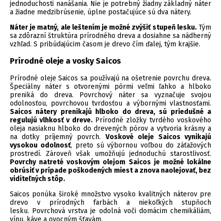
jednoduchosti nanášania. Nie je potrebný žiadny základný náter
a žiadne medzibrúsenie, úplne postačujúce sú dva nátery.
Náter je matný, ale leštením je možné zvýšiť stupeň lesku.
Tým
sa zdôrazní štruktúra prírodného dreva a dosiahne sa nádherný
vzhľad. S pribúdajúcim časom je drevo čím ďalej, tým krajšie.
Prírodné oleje a vosky Saicos
Prírodné oleje Saicos sa používajú na ošetrenie povrchu dreva.
Špeciálny náter s otvorenými pórmi veľmi ľahko a hlboko
preniká do dreva. Povrchový náter sa vyznačuje svojou
odolnosťou, povrchovou tvrdosťou a výbornými vlastnosťami.
Saicos nátery prenikajú hlboko do dreva, sú priedušné a
regulujú vlhkosť v dreve.
Prírodné zložky tvrdého voskového
oleja nasiaknu hlboko do drevených pórov a vytvoria krásny a
na dotky príjemný povrch.
Voskové oleje Saicos vynikajú
vysokou odolnosť
, preto sú výbornou voľbou do záťažových
prostredí. Zároveň však umožňujú jednoduchú starostlivosť.
Povrchy natreté voskovým olejom Saicos je možné lokálne
obrúsiť v prípade poškodených miest a znova naolejovať, bez
viditeľných stôp.
Saicos ponúka široké množstvo vysoko kvalitných náterov pre
drevo v prírodných farbách a niekoľkých stupňoch
lesku. Povrchová vrstva je odolná voči domácim chemikáliám,
vínu, káve a ovocným šťavám.