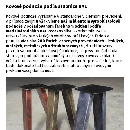
Kovové podnože podľa stupnice RAL
Kovové podnože vyrábame v štandardne v čiernom prevedení,
v prípade záujmu však
vieme našim klientom vyrobiť stolové
podnože v požadovanom farebnom odtieni podľa
medzinárodného RAL vzorkovníka
. Vzorkovník RAL je
univerzálny pre všetkých výrobcov práškových farieb a
ponúka
viac ako 200 farieb v rôznych prevedeniach - lesklých,
matných, metalických a štruktúrovaných
( štruktúrovaný
povrch sa podobá pieskovej štruktúre, na prvý pohľad dodá
stolovým podnožiam výnimočný a masívny kovový vzhľad ).
Vďaka tomu vieme vytvoriť kovové podnože pre váš stôl, ktoré
budú dokonale ladiť so zábradlím, alebo inými kovovými
prvkami vašej domácnosti.