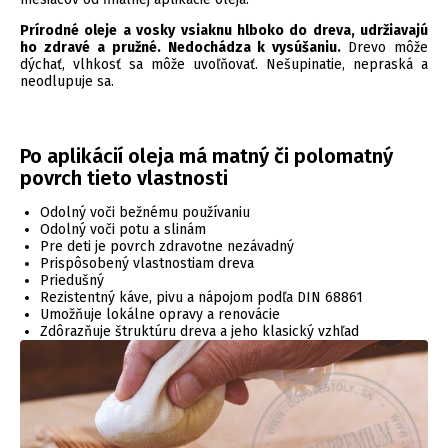
Prírodné oleje a vosky vsiaknu hlboko do dreva, udržiavajú
ho zdravé a pružné. Nedochádza k vysúšaniu.
Drevo môže
dýchať, vlhkosť sa môže uvoľňovať. Nešupinatie, nepraská a
neodlupuje sa.
Po aplikácií oleja má matný či polomatný
povrch tieto vlastnosti
Odolný voči bežnému používaniu
Odolný voči potu a slinám
Pre deti je povrch zdravotne nezávadný
Prispôsobený vlastnostiam dreva
Priedušný
Rezistentný káve, pivu a nápojom podľa DIN 68861
Umožňuje lokálne opravy a renovácie
Zdôrazňuje štruktúru dreva a jeho klasický vzhľad