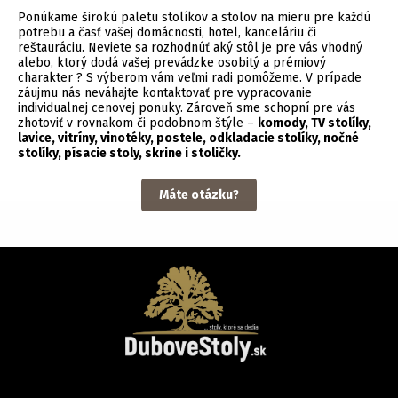
Ponúkame širokú paletu stolíkov a stolov na mieru pre každú
potrebu a časť vašej domácnosti, hotel, kanceláriu či
reštauráciu. Neviete sa rozhodnúť aký stôl je pre vás vhodný
alebo, ktorý dodá vašej prevádzke osobitý a prémiový
charakter ? S výberom vám veľmi radi pomôžeme. V prípade
záujmu nás neváhajte kontaktovať pre vypracovanie
individualnej cenovej ponuky. Zároveň sme schopní pre vás
zhotoviť v rovnakom či podobnom štýle –
komody
,
TV stolíky
,
lavice
,
vitríny
,
vinotéky
,
postele
,
odkladacie stolíky
,
nočné
stolíky
,
písacie stoly
,
skrine
i
stoličky
.
Máte otázku?