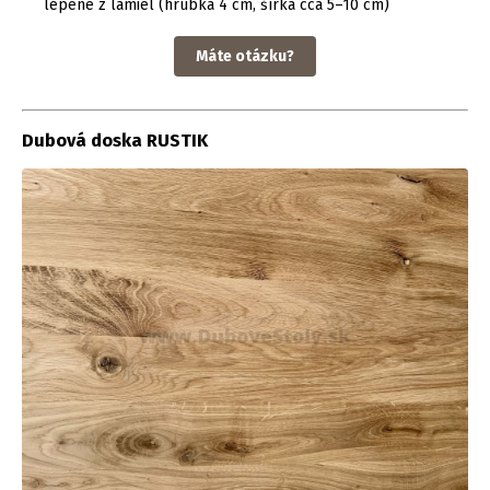
lepené z lamiel (hrúbka 4 cm, šírka cca 5–10 cm)
Máte otázku?
Dubová doska RUSTIK