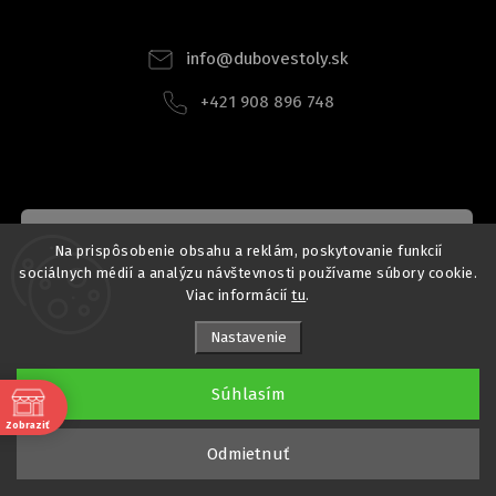
Facebook
Instagram
info
@
dubovestoly.sk
+421 908 896 748
INSTAGRAM
Na prispôsobenie obsahu a reklám, poskytovanie funkcií
sociálnych médií a analýzu návštevnosti používame súbory cookie.
Viac informácií
tu
.
Nastavenie
Súhlasím
Zobraziť
e
Odmietnuť