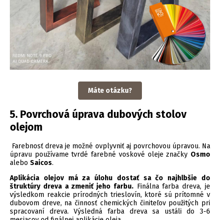
Máte otázku?
5. Povrchová úprava dubových stolov
olejom
Farebnosť dreva je možné ovplyvniť aj povrchovou úpravou. Na
úpravu používame tvrdé farebné voskové oleje značky
Osmo
alebo
Saicos
.
Aplikácia olejov má za úlohu dostať sa čo najhlbšie do
štruktúry dreva a zmeniť jeho farbu.
Finálna farba dreva, je
výsledkom reakcie prírodných trieslovín, ktoré sú prítomné v
dubovom dreve, na činnosť chemických činiteľov použitých pri
spracovaní dreva. Výsledná farba dreva sa ustáli do 3-6
mesiacov od finálnej aplikácie oleja.