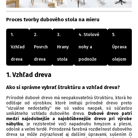
Proces tvorby dubového stola na mieru
1.
2.
3.
4. Stolové
5.
Vzhľad
Povrch
Hrany
nohy a
Úprava
dreva
dreva
stola
podnože
olejom
1. Vzhľad dreva
Ako si správne vybrať štruktúru a vzhľad dreva?
Prírodné dubové drevo má neopakovateľnú štruktúru, ktorá ho
odlišuje od výrobkov, ktoré imitujú prírodné drevo preto
“vizuálne nedostatky” nie sú vadou naopak, sú súčasťou
unikátneho vzhľadu dubového dreva.
Dubové drevo patrí
medzi najodolnejšie a najobľúbenejšie drevo pri výrobe
nábytku
, je rezistentné voči napadnutiu hmyzom a plesni,
odolné a veľmi tvrdé. Prirodzená farebná rozdielnosť dubového
dreva sa môže zvýrazňovať aj ďalšími úpravami, sušením či