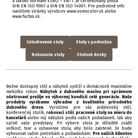
a taktiež normám EURO – EN71. Je certifikovaný podľa
DIN EN ISO 9001 a DIN EN ISO 14001. Pre podrobné info
navštívte stránky výrobcov
www.osmocolor.sk
alebo
www.farbio.sk
.
Celodrevené stoly
Stoly s podnožou
Rokovacie stoly
Stolové dosky
Bežne dostupný stôl a nábytok vydrží v domácnosti maximálne
niekoľko rokov.
Nábytok z dubového masívu pri správnom
ošetrovaní prežije vo výbornej kondícii celé generácie. Naše
produkty vyrábame výhradne z kvalitného prírodného
dubového dreva
. Vyrobíme pre vás jedálenský stôl,
konferenčný stolík,
rokovací stôl
,
pracovné stoly na mieru do
kancelárií
alebo iný nábytok podľa vašich požiadaviek, tak aby
splnil vaše predstavy. Pri výbere stola je dôležité zvážiť
veľkosť, tvar a vybavenie stola, aby bolo zaistené, že bude
vyhovovať vašim potrebám a požiadavkám.
Pre našich klientov