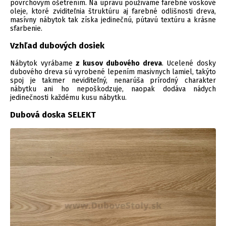
povrchovým ošetrením. Na úpravu používame farebné voskové
oleje, ktoré zviditeľnia štruktúru aj farebné odlišnosti dreva,
masívny nábytok tak získa jedinečnú, pútavú textúru a krásne
sfarbenie.
Vzhľad dubových dosiek
Nábytok vyrábame
z kusov dubového dreva
. Ucelené dosky
dubového dreva sú vyrobené lepením masivnych lamiel, takýto
spoj je takmer neviditeľný, nenarúša prírodný charakter
nábytku ani ho nepoškodzuje, naopak dodáva nádych
jedinečnosti každému kusu nábytku.
Dubová doska SELEKT