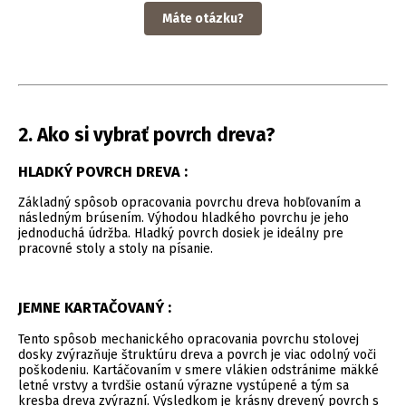
Máte otázku?
2. Ako si vybrať povrch dreva?
HLADKÝ POVRCH DREVA :
Základný spôsob opracovania povrchu dreva hobľovaním a
následným brúsením. Výhodou hladkého povrchu je jeho
jednoduchá údržba. Hladký povrch dosiek je ideálny pre
pracovné stoly a stoly na písanie.
JEMNE KARTAČOVANÝ :
Tento spôsob mechanického opracovania povrchu stolovej
dosky zvýrazňuje štruktúru dreva a povrch je viac odolný voči
poškodeniu. Kartáčovaním v smere vlákien odstránime mäkké
letné vrstvy a tvrdšie ostanú výrazne vystúpené a tým sa
kresba dreva zvýrazní. Výsledkom je krásny drevený povrch s