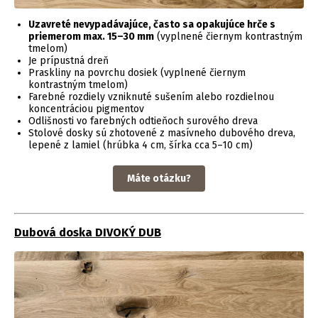
Uzavreté nevypadávajúce, často sa opakujúce hrče s
priemerom max. 15–30 mm
(vyplnené čiernym kontrastným
tmelom)
Je prípustná dreň
Praskliny na povrchu dosiek (vyplnené čiernym
kontrastným tmelom)
Farebné rozdiely vzniknuté sušením alebo rozdielnou
koncentráciou pigmentov
Odlišnosti vo farebných odtieňoch surového dreva
Stolové dosky sú zhotovené z masívneho dubového dreva,
lepené z lamiel (hrúbka 4 cm, šírka cca 5–10 cm)
Máte otázku?
Dubová doska DIVOKÝ DUB