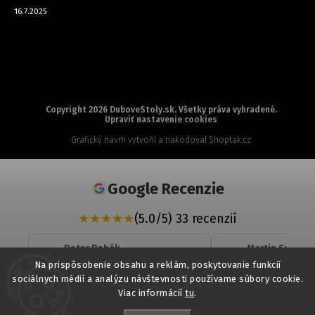
16.7.2025
Copyright 2026
DuboveStoly.sk
. Všetky práva vyhradené.
Upraviť nastavenie cookies
Grafický návrh vytvořil a nakódoval
Shoptak.cz
Google Recenzie
★
★
★
★
★
(5.0/5) 33 recenzií
Peter Rehák
Martin Svrcek
★
★
★
★
★
★
★
★
★
★
Na prispôsobenie obsahu a reklám, poskytovanie funkcií
sociálnych médií a analýzu návštevnosti používame súbory cookie.
Veľká spokojnosť. Profesionálny
objednaná komo
Viac informácií
tu
.
a zároveň veľmi ľudský prístup,
dohodnutom ter
odborné poradenstvo a rýchle
komunikácia bol
vybavenie. Podnož stola, akú som