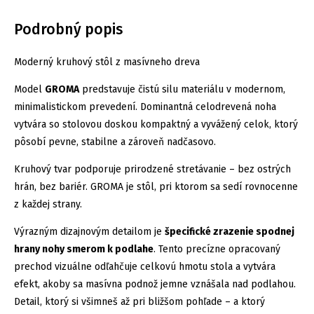
Podrobný popis
Moderný kruhový stôl z masívneho dreva
Model
GROMA
predstavuje čistú silu materiálu v modernom,
minimalistickom prevedení. Dominantná celodrevená noha
vytvára so stolovou doskou kompaktný a vyvážený celok, ktorý
pôsobí pevne, stabilne a zároveň nadčasovo.
Kruhový tvar podporuje prirodzené stretávanie – bez ostrých
hrán, bez bariér. GROMA je stôl, pri ktorom sa sedí rovnocenne
z každej strany.
Výrazným dizajnovým detailom je
špecifické zrazenie spodnej
hrany nohy smerom k podlahe
. Tento precízne opracovaný
prechod vizuálne odľahčuje celkovú hmotu stola a vytvára
efekt, akoby sa masívna podnož jemne vznášala nad podlahou.
Detail, ktorý si všimneš až pri bližšom pohľade – a ktorý