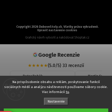
Copyright 2026
DuboveStoly.sk
. Všetky práva vyhradené.
Upraviť nastavenie cookies
Grafický návrh vytvořil a nakódoval
Shoptak.cz
Google Recenzie
★
★
★
★
★
(5.0/5) 33 recenzií
Peter Rehák
Martin Svrcek
★
★
★
★
★
★
★
★
★
★
Na prispôsobenie obsahu a reklám, poskytovanie funkcií
sociálnych médií a analýzu návštevnosti používame súbory cookie.
Veľká spokojnosť. Profesionálny
objednaná komo
Viac informácií
tu
.
a zároveň veľmi ľudský prístup,
dohodnutom ter
odborné poradenstvo a rýchle
komunikácia bol
vybavenie. Podnož stola, akú som
Nastavenie
Čítať viac...
Čítať viac...
dlho nevedel zohnať, som
nakoniec našiel práve tu. Určite
06 Jul 2026
odporúčam.