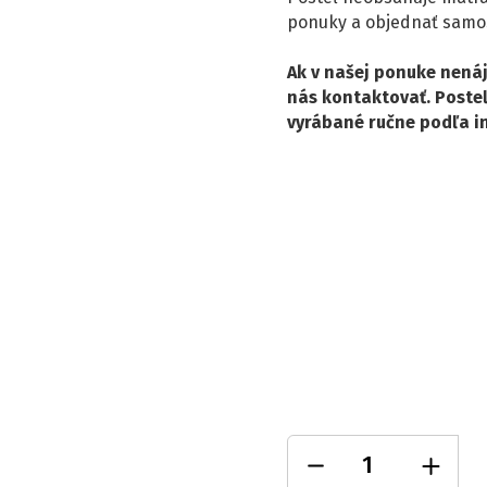
ponuky a objednať samo
Ak v našej ponuke nená
nás kontaktovať.
Posteľ
vyrábané ručne podľa i