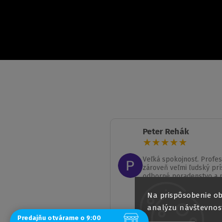
Peter Rehák
★
★
★
★
★
Veľká spokojnosť. Profes
zároveň veľmi ľudský prí
odborné poradenstvo a 
vybavenie. Podnož stola
Čítať viac...
dlho nevedel zohnať, so
Na prispôsobenie ob
nakoniec našiel práve tu.
analýzu návštevnost
odporúčam.
Predajňu otvárame o 9:00