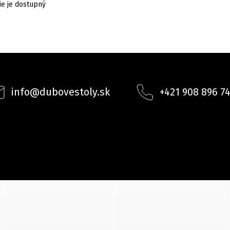
ie je dostupný
info
@
dubovestoly.sk
+421 908 896 7
INSTAGRAM