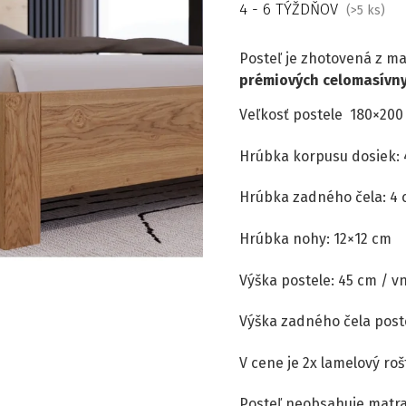
4 - 6 TÝŽDŇOV
(>5 ks)
Posteľ je zhotovená z 
prémiových celomasívny
Veľkosť postele 180×200
Hrúbka korpusu dosiek:
Hrúbka zadného čela: 4
Hrúbka nohy: 12×12 cm
Výška postele: 45 cm / v
Výška zadného čela post
V cene je 2x lamelový ro
Posteľ neobsahuje matrace