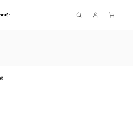
brať stôl
Realizácie DuboveStoly.sk
O nás
Novin
né