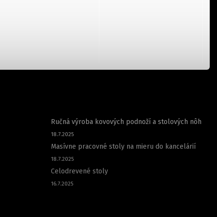
NOVINKY
Ručná výroba kovových podnoží a stolových nôh
18.7.2025
Masívne pracovné stoly na mieru do kancelárií
18.7.2025
Celodrevené stoly
16.7.2025