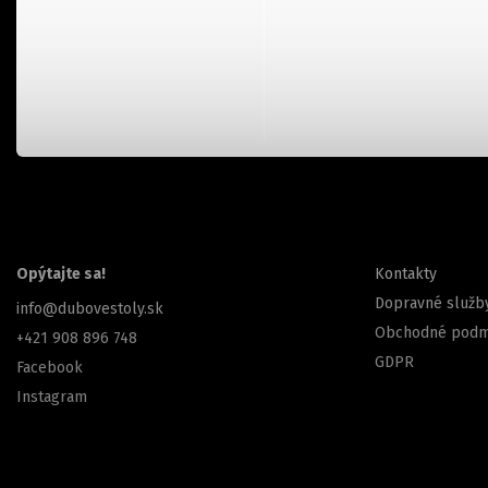
KONTAKT
INFORMÁCIE 
Opýtajte sa!
Kontakty
Dopravné služb
info
@
dubovestoly.sk
Obchodné podm
+421 908 896 748
GDPR
Facebook
Instagram