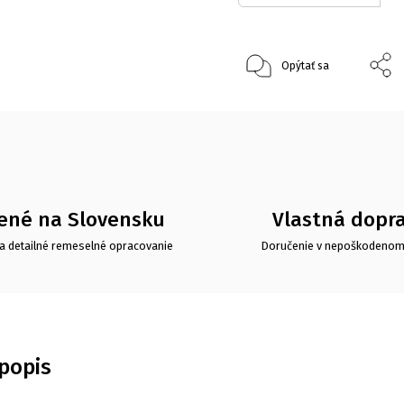
Opýtať sa
ené na Slovensku
Vlastná dopr
a detailné remeselné opracovanie
Doručenie v nepoškodenom
popis