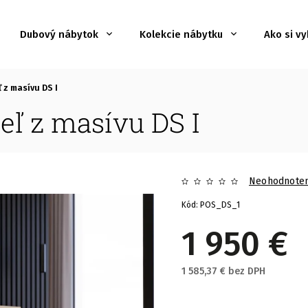
Dubový nábytok
Kolekcie nábytku
Ako si vy
z masívu DS I
ľ z masívu DS I
Neohodnote
Kód:
POS_DS_1
1 950 €
1 585,37 € bez DPH