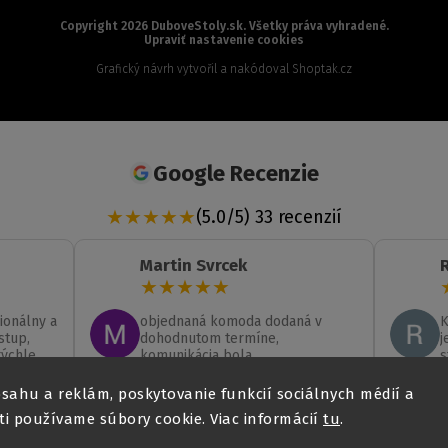
Copyright 2026
DuboveStoly.sk
. Všetky práva vyhradené.
Upraviť nastavenie cookies
Grafický návrh vytvořil a nakódoval
Shoptak.cz
Google Recenzie
★
★
★
★
★
(5.0/5) 33 recenzií
Martin Svrcek
★
★
★
★
★
ionálny a
objednaná komoda dodaná v
K
stup,
dohodnutom termíne,
j
rýchle
komunikácia bola
s
, akú som
bezproblémová
D
Čítať viac...
Č
m
n
sahu a reklám, poskytovanie funkcií sociálnych médií a
 Určite
o
06 Jul 2026
29 Jun 2026
i používame súbory cookie. Viac informácií
tu
.