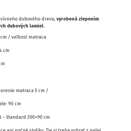
masívneho dubového dreva,
vyrobená zlepením
ch dubových lamiel.
 cm / veľkosť matraca
 4 cm
 cm
norenie matraca 5 cm /
ele: 90 cm
št – štandard 200×90 cm
 ani nočné stolíky. Tie si treba vybrať z našej