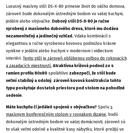
Luxusný masívny stôl DS-X-80 prinesie život do vášho domova,
zároveň bude dokonalým ústredným bodom vo vašej kuchyni,
jedálni alebo obývačke.
Dubový stôl DS-X-80 je ručne
vyrobený z masívneho dubového dreva, ktoré mu dodáva
nezameniteľný a jedinečný vzhľad.
Vďaka kombinácií s
elegantnou a ručne vyrobenou kovovou podnožou krásne
vynikne v jedálni alebo kuchyni v modernom i vidieckom
interiéri.
Tento stôl je zároveň obľúbenou voľbou do rokovacích
a zasadacích miestností.
Atraktívna krížová podnož zo 4
ramien profilu 80x80
spoľahlivo
zabezpečí, že stôl bude
veľmi stabilný a odolný
,
zároveň kovová konštrukcia tohto
typu poskytuje dostatok priestoru pod stolom na pohodlné
sedenie
.
Máte kuchyňu či jedáleň spojenú s obývačkou?
Spolu
s
masívnym konferenčným stolom v rovnakom dizajne
, budú
dokonalým ústredným bodom vo vašej domácnosti, zároveň sú
to však veľmi odolné a kvalitné kusy nábytku, ktoré prežijú vo