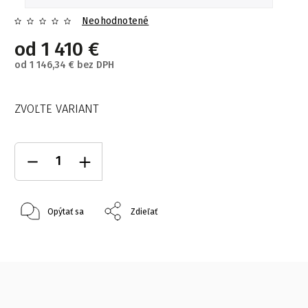
Neohodnotené
od
1 410 €
od
1 146,34 €
bez DPH
ZVOĽTE VARIANT
Opýtať sa
Zdieľať