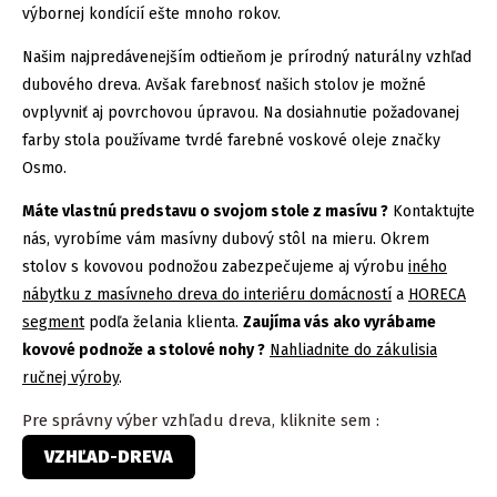
výbornej kondícií ešte mnoho rokov.
Našim najpredávenejším odtieňom je prírodný naturálny vzhľad
dubového dreva. Avšak farebnosť našich stolov je možné
ovplyvniť aj povrchovou úpravou. Na dosiahnutie požadovanej
farby stola používame tvrdé farebné voskové oleje značky
Osmo.
Máte vlastnú predstavu o svojom stole z masívu ?
Kontaktujte
nás, vyrobíme vám masívny dubový stôl na mieru. Okrem
stolov s kovovou podnožou zabezpečujeme aj výrobu
iného
nábytku z masívneho dreva do interiéru domácností
a
HORECA
segment
podľa želania klienta.
Zaujíma vás ako vyrábame
kovové podnože a stolové nohy ?
Nahliadnite do zákulisia
ručnej výroby
.
Pre správny výber vzhľadu dreva, kliknite sem :
VZHĽAD
-
DREVA