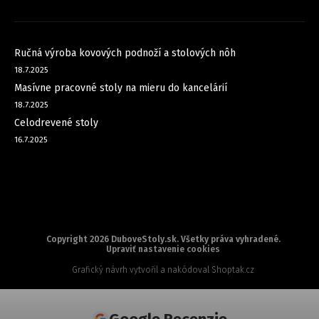
NOVINKY
Ručná výroba kovových podnoží a stolových nôh
18.7.2025
Masívne pracovné stoly na mieru do kancelárií
18.7.2025
Celodrevené stoly
16.7.2025
Copyright 2026
DuboveStoly.sk
. Všetky práva vyhradené.
Upraviť nastavenie cookies
Grafický návrh vytvořil a nakódoval
Shoptak.cz