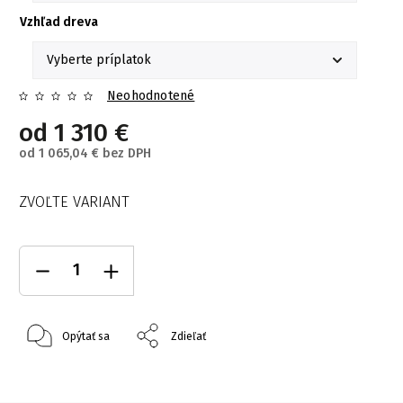
Vzhľad dreva
Neohodnotené
od
1 310 €
od
1 065,04 €
bez DPH
ZVOĽTE VARIANT
Opýtať sa
Zdieľať