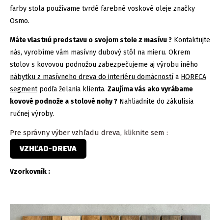
farby stola používame tvrdé farebné voskové oleje značky
Osmo.
Máte vlastnú predstavu o svojom stole z masívu ?
Kontaktujte
nás, vyrobíme vám masívny dubový stôl na mieru. Okrem
stolov s kovovou podnožou zabezpečujeme aj výrobu iného
nábytku z masívneho dreva do interiéru domácností
a
HORECA
segment
podľa želania klienta.
Zaujíma vás ako vyrábame
kovové podnože a stolové nohy ?
Nahliadnite do zákulisia
ručnej výroby.
Pre správny výber vzhľadu dreva, kliknite sem :
VZHĽAD
-
DREVA
Vzorkovník :