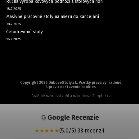
Ručná výroba kovových podnoží a stolových nôh
18.7.2025
Masívne pracovné stoly na mieru do kancelárií
18.7.2025
Celodrevené stoly
16.7.2025
Copyright 2026
DuboveStoly.sk
. Všetky práva vyhradené.
Upraviť nastavenie cookies
Grafický návrh vytvořil a nakódoval
Shoptak.cz
Google Recenzie
★
★
★
★
★
(5.0/5) 33 recenzií