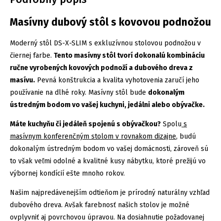
Masívny dubový stôl s kovovou podnožou
Moderný stôl DS-X-SLIM s exkluzívnou stolovou podnožou v
čiernej farbe.
Tento masívny stôl tvorí dokonalú kombináciu
ručne vyrobených kovových podnoží a dubového dreva z
masívu.
Pevná konštrukcia a kvalita vyhotovenia zaručí jeho
používanie na dlhé roky. Masívny stôl bude
dokonalým
ústredným bodom vo vašej kuchyni, jedálni alebo obývačke.
Máte kuchyňu či jedáleň spojenú s obývačkou?
Spolu
s
masívnym konferenčným stolom v rovnakom dizajne
, budú
dokonalým ústredným bodom vo vašej domácnosti, zároveň sú
to však veľmi odolné a kvalitné kusy nábytku, ktoré prežijú vo
výbornej kondícií ešte mnoho rokov.
Našim najpredávenejším odtieňom je prírodný naturálny vzhľad
dubového dreva. Avšak farebnosť našich stolov je možné
ovplyvniť aj povrchovou úpravou. Na dosiahnutie požadovanej