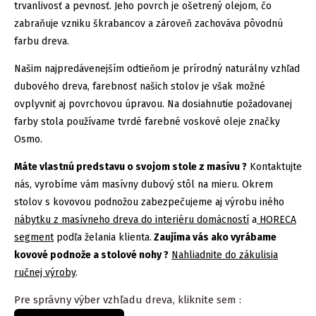
trvanlivosť a pevnosť. Jeho povrch je ošetrený olejom, čo
zabraňuje vzniku škrabancov a zároveň zachováva pôvodnú
farbu dreva.
Našim najpredávenejším odtieňom je prírodný naturálny vzhľad
dubového dreva, farebnosť našich stolov je však možné
ovplyvniť aj povrchovou úpravou. Na dosiahnutie požadovanej
farby stola používame tvrdé farebné voskové oleje značky
Osmo.
Máte vlastnú predstavu o svojom stole z masívu ?
Kontaktujte
nás, vyrobíme vám masívny dubový stôl na mieru. Okrem
stolov s kovovou podnožou zabezpečujeme aj výrobu iného
nábytku z masívneho dreva do interiéru domácností
a
HORECA
segment
podľa želania klienta.
Zaujíma vás ako vyrábame
kovové podnože a stolové nohy ?
Nahliadnite do zákulisia
ručnej výroby
.
Pre správny výber vzhľadu dreva, kliknite sem :