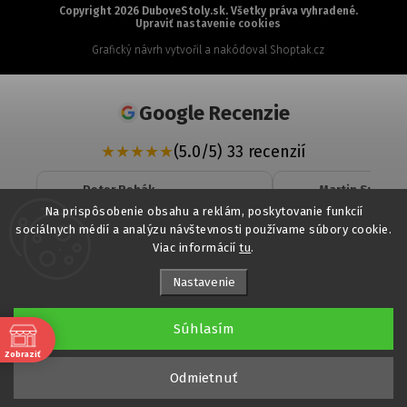
Copyright 2026
DuboveStoly.sk
. Všetky práva vyhradené.
Upraviť nastavenie cookies
Grafický návrh vytvořil a nakódoval
Shoptak.cz
Google Recenzie
★
★
★
★
★
(5.0/5) 33 recenzií
Peter Rehák
Martin Svrcek
★
★
★
★
★
★
★
★
★
★
Na prispôsobenie obsahu a reklám, poskytovanie funkcií
sociálnych médií a analýzu návštevnosti používame súbory cookie.
Veľká spokojnosť. Profesionálny
objednaná komo
Viac informácií
tu
.
a zároveň veľmi ľudský prístup,
dohodnutom ter
odborné poradenstvo a rýchle
komunikácia bol
vybavenie. Podnož stola, akú som
Nastavenie
Čítať viac...
Čítať viac...
dlho nevedel zohnať, som
nakoniec našiel práve tu. Určite
06 Jul 2026
odporúčam.
Súhlasím
Zobraziť
e
Ohodnoťte nás
Načítať viac...
Odmietnuť