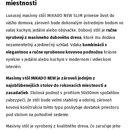
miestnosti
Luxusný masívny stôl MIKADO NEW SLIM prinesie život do
vášho domova, zároveň bude dokonalým ústredným bodom vo
vašej kuchyni, jedálni alebo obývačke. Dubový stôl je
ručne
vyrobený z masívneho dubového dreva
, ktoré mu dodáva
nezameniteľný a jedinečný vzhľad. Vďaka
kombinácií s
elegantnou a ručne vyrobenou kovovou podnožou
krásne
vynikne v jedálni alebo kuchyni v modernom i vidieckom
interiéri.
Masívny stôl MIKADO NEW je zároveň jedným z
najobľúbenejších stolov do
rokovacích miestností a
zasadačiek
. Stolová podnož s profilom 50x50mm spoľahlivo
zabezpečí, že stôl bude veľmi stabilný a odolný, zároveň
kovová konštrukcia tohto typu poskytuje dostatok priestoru
pod stolom na pohodlné sedenie.
Masívny stôl je vyrobený z kvalitného dreva, čo zaručuje jeho