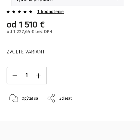
1 hodnotenie
od
1 510 €
od
1 227,64 €
bez DPH
ZVOĽTE VARIANT
Opýtať sa
Zdieľať