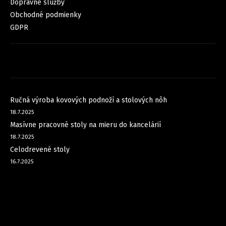
Dopravné služby
Obchodné podmienky
GDPR
FACEBOOK
NOVINKY
Ručná výroba kovových podnoží a stolových nôh
18.7.2025
Masívne pracovné stoly na mieru do kancelárií
18.7.2025
Celodrevené stoly
16.7.2025