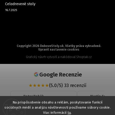
Celodrevené stoly
16.7.2025
Copyright 2026
DuboveStoly.sk
. Všetky práva vyhradené.
Upraviť nastavenie cookies
Grafický návrh vytvořil a nakódoval
Shoptak.cz
Google Recenzie
★
★
★
★
★
(5.0/5) 33 recenzií
Peter Rehák
Martin Svrcek
★
★
★
★
★
★
★
★
★
★
Na prispôsobenie obsahu a reklám, poskytovanie funkcií
sociálnych médií a analýzu návštevnosti používame súbory cookie.
Veľká spokojnosť. Profesionálny
objednaná komo
Viac informácií
tu
.
a zároveň veľmi ľudský prístup,
dohodnutom ter