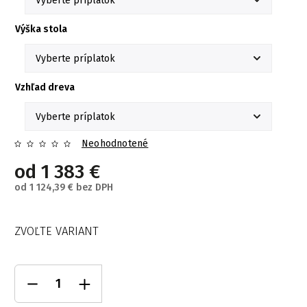
Výška stola
Vzhľad dreva
Neohodnotené
od
1 383 €
od
1 124,39 €
bez DPH
ZVOĽTE VARIANT