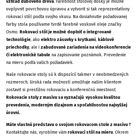
vzhľad dubového dreva
. Farebnosť stolovej dosky je možné
ovplyvniť povrchovou úpravou a vytvoriť si tak reprezentatívny
rokovací stôl podľa svojho vkusu. Na dosiahnutie požadovanej
farby stola používame tvrdé farebné voskové oleje značky
Osmo.
Rokovací stôl je možné
doplniť o integrované
technológie
, ako
elektro zásuvky s krytkami
,
káblové
priechodky
, ale i
zabudované zariadenia na videokonferencie
či elektronické tabule
na zapisovanie poznámok. Prevedenie
na mieru podľa vašich požiadaviek.
Naše rokovacie stoly sú k dispozícií takmer v neobmedzených
rozmeroch, široká rada možností umožňuje našim klientom
zostaviť si prestížnu rokovaciu a konferenčnú miestnosť.
Rokovacie stoly z masívu sa vyznačujú vysokou kvalitou
prevedenia, moderným dizajnom a spoľahlivosťou najvyššej
úrovni.
Máte vlastnú predstavu o svojom rokovacom stole z masívu ?
Kontaktujte nás, vyrobíme vám
rokovací stôl na mieru
. Okrem