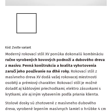
Kód:
Zvoľte variant
Moderný rokovací stôl XV ponúka dokonalú kombináciu
ručne vyrobených kovových podnoží
a dubového dreva
z masívu
.
P
evná konštrukcia a kvalita vyhotovenia
zaručí jeho používanie na dlhé roky.
Rokovací stôl z
masívneho dreva XV dodá vašej rokovacej miestnosti
osobitý a prémiový charakter. Rokovací stôl je možné
doladiť aj káblovými priechodkami, elektro zásuvkami s
krytkami, ale aj iným vybavením podľa priania klienta.
Stolové dosky sú zhotovené z masívneho dubového
dreva, vyrobené lepením masívnych lamiel o hrúbke 4 cm