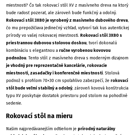
miestnosti? Čo tak rokovací stôl XV z masívneho dreva na ktorý
bude radosť pozerať, ale zároveň bude funkčný a odolný.
Rokovací stôl 3X80 je vyrobený z masívneho dubového dreva
,
čo mu prepožičiava jedinečný vzhľad, vytvorí tak kus autentickej
prírody vo vašej rokovacej miestnosti.
Rokovací stôl 3X80 s
priestrannou dubovou stolovou doskou
, tvorí dokonalú
kombináciu s elegantnou a
ručne vyrobenou kovovou
podnožou
. Tento stôl z masívneho dreva s moderným dizajnom
je vhodný pre reprezentačné kancelárie, rokovacie
miestnosti, zasadačky i konferenčné miestnosti
. Stolová
podnož s profilom 70×30 cm spoľahlivo zabezpečí, že
rokovací
stôl bude veľmi stabilný a odolný
, zároveň kovová konštrukcia
typu XV poskytuje dostatok priestoru pod stolom na pohodlné
sedenie.
Rokovací stôl na mieru
Našim najpredávanejším odtieňom je
prírodný naturálny