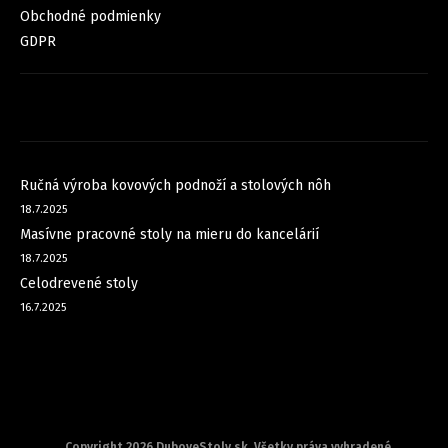
Obchodné podmienky
GDPR
FACEBOOK
NOVINKY
Ručná výroba kovových podnoží a stolových nôh
18.7.2025
Masívne pracovné stoly na mieru do kancelárií
18.7.2025
Celodrevené stoly
16.7.2025
Copyright 2026
DuboveStoly.sk
. Všetky práva vyhradené.