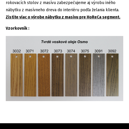
rokovacích stolov z masívu zabezpečujeme aj výrobu iného
nábytku z masívneho dreva do interiéru podľa želania klienta.
Zistite viac o výrobe nábytku z masívu pre HoReCa segment.
Vzorkovník :