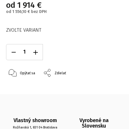
od
1 914 €
od
1 556,10 €
bez DPH
ZVOĽTE VARIANT
Opýtať sa
Zdieľať
Vlastný showroom
Vyrobené na
Slovensku
Rožňavská 1, 831 04 Bratislava