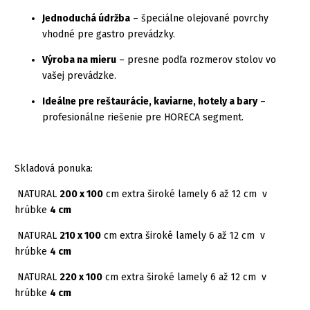
Jednoduchá údržba
– špeciálne olejované povrchy
vhodné pre gastro prevádzky.
Výroba na mieru
– presne podľa rozmerov stolov vo
vašej prevádzke.
Ideálne pre reštaurácie, kaviarne, hotely a bary
–
profesionálne riešenie pre HORECA segment.
Skladová ponuka:
NATURAL
200 x 100
cm extra široké lamely 6 až 12 cm v
hrúbke
4 cm
NATURAL
210 x 100
cm extra široké lamely 6 až 12 cm v
hrúbke
4 cm
NATURAL
220 x 100
cm extra široké lamely 6 až 12 cm v
hrúbke
4 cm