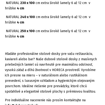
NATURAL
230 x 100
cm extra široké lamely 6 až 12 cm v
hrúbke
4 cm
NATURAL
240 x 100
cm extra široké lamely 6 až 12 cm v
hrúbke
4 cm
NATURAL
250 x 100
cm extra široké lamely 6 až 12 cm v
hrúbke
4 cm
Hľadáte profesionálne stolové dosky pre vašu reštauráciu,
kaviareň alebo bar? Naše dubové stolové dosky z masívnych
priebežných lamiel sú navrhnuté pre maximálnu odolnosť,
vysokú záťaž a dlhú životnosť v HORECA prostredí. Vyrobíme
ich presne na mieru – v naturálnom alebo rustikálnom
prevedení, s luxusným vzhľadom a hygienickým olejovaným
povrchom. Ideálne riešenie pre prevádzky, ktoré chcú
spoľahlivé a elegantné stolové plochy s prémiovou kvalitou.
Pre individuálne nacenenie nás prosím kontaktujte na