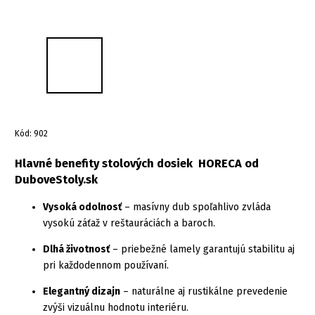
Kód:
902
Hlavné benefity stolových dosiek HORECA od
DuboveStoly.sk
Vysoká odolnosť
– masívny dub spoľahlivo zvláda
vysokú záťaž v reštauráciách a baroch.
Dlhá životnosť
– priebežné lamely garantujú stabilitu aj
pri každodennom používaní.
Elegantný dizajn
– naturálne aj rustikálne prevedenie
zvýši vizuálnu hodnotu interiéru.