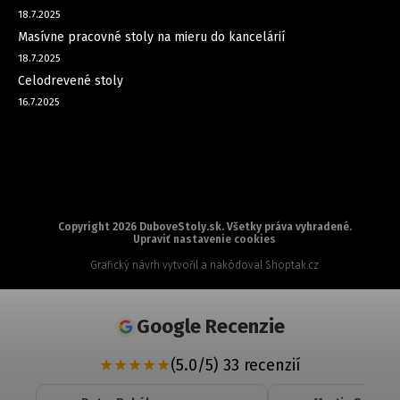
18.7.2025
Masívne pracovné stoly na mieru do kancelárií
18.7.2025
Celodrevené stoly
16.7.2025
Copyright 2026
DuboveStoly.sk
. Všetky práva vyhradené.
Upraviť nastavenie cookies
Grafický návrh vytvořil a nakódoval
Shoptak.cz
Google Recenzie
★
★
★
★
★
(5.0/5) 33 recenzií