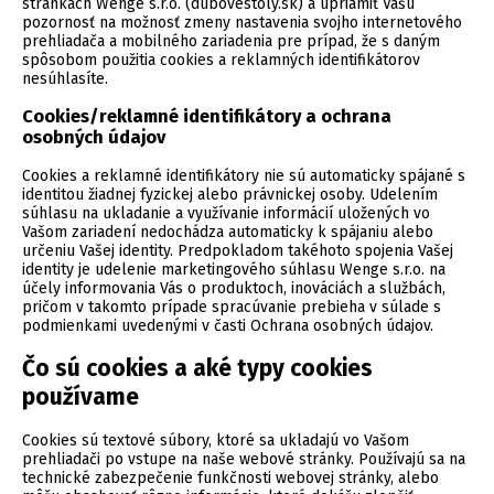
stránkach Wenge s.r.o. (dubovestoly.sk) a upriamiť Vašu
pozornosť na možnosť zmeny nastavenia svojho internetového
prehliadača a mobilného zariadenia pre prípad, že s daným
spôsobom použitia cookies a reklamných identifikátorov
nesúhlasíte.
Cookies/reklamné identifikátory a ochrana
osobných údajov
Cookies a reklamné identifikátory nie sú automaticky spájané s
identitou žiadnej fyzickej alebo právnickej osoby. Udelením
súhlasu na ukladanie a využívanie informácií uložených vo
Vašom zariadení nedochádza automaticky k spájaniu alebo
určeniu Vašej identity. Predpokladom takéhoto spojenia Vašej
identity je udelenie marketingového súhlasu Wenge s.r.o. na
účely informovania Vás o produktoch, inováciách a službách,
pričom v takomto prípade spracúvanie prebieha v súlade s
podmienkami uvedenými v časti
Ochrana osobných údajov.
Čo sú cookies a aké typy cookies
používame
Cookies sú textové súbory, ktoré sa ukladajú vo Vašom
prehliadači po vstupe na naše webové stránky. Používajú sa na
technické zabezpečenie funkčnosti webovej stránky, alebo