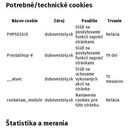
Potrebné/technické cookies
Názov cookie
Zdroj
Použitie
Trvanie
Slúži na
poskytovanie
PHPSESSID
dubovestoly.sk
Relácia
funkcií naprieč
stránkami.
Slúži na
poskytovanie
PrestaShop-#
dubovestoly.sk
19 dní
funkcií naprieč
stránkami.
Slúži na
uchovanie
13
__atuvc
dubovestoly.sk
vykonaných
mesiacov
akcií na
stránke.
Nastavenia
cookielaw_module
dubovestoly.sk
cookies pre
Relácia
túto stránku.
Štatistika a merania