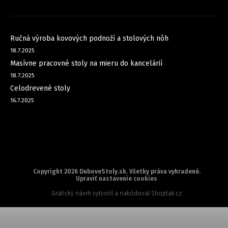
NOVINKY
Ručná výroba kovových podnoží a stolových nôh
18.7.2025
Masívne pracovné stoly na mieru do kancelárií
18.7.2025
Celodrevené stoly
16.7.2025
Copyright 2026
DuboveStoly.sk
. Všetky práva vyhradené.
Upraviť nastavenie cookies
Grafický návrh vytvořil a nakódoval
Shoptak.cz