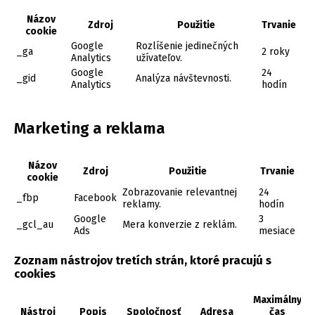
Názov
Zdroj
Použitie
Trvanie
cookie
Google
Rozlíšenie jedinečných
_ga
2 roky
Analytics
užívateľov.
Google
24
_gid
Analýza návštevnosti.
Analytics
hodín
Marketing a reklama
Názov
Zdroj
Použitie
Trvanie
cookie
Zobrazovanie relevantnej
24
_fbp
Facebook
reklamy.
hodín
Google
3
_gcl_au
Mera konverzie z reklám.
Ads
mesiace
Zoznam nástrojov tretích strán, ktoré pracujú s
cookies
Maximálny
Nástroj
Popis
Spoločnosť
Adresa
čas