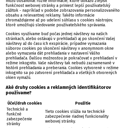
môžu obsahovať rôzne informácie, ktoré dokážu zlepšiť
funkčnosť webovej stránky a priniesť lepší používateľský
zážitok - napríklad v podobe zobrazovania personalizovaného
obsahu a relevantnej reklamy. Takéto informácie
zhromažďujeme až po udelení súhlasu s cookies nástrojov,
ktoré umožňujú sledovanie používateľského správania.
Cookies využívame buď počas jednej návštevy na našich
stránkach, alebo ostávajú v prehliadači aj po skončení Vašej
návštevy až do času ich exspirácie, prípadne vymazania
súborov cookies po skončení návštevy v anonymnom okne
alebo vymazania dát prehliadania v nastavení Vášho
prehliadača. Ďalšou možnosťou je pokračovať v prehliadaní v
režime inkognito. Vaše návštevy tak nebudú zaznamenané v
histórii prehliadania a preberania. Cookies vytvorené v režime
inkognito sa po zatvorení prehliadača a všetkých otvorených
okien vymažú.
Aké druhy cookies a reklamných identifikátorov
používame?
Účel/druh cookies
Použitie
Technické a
Tieto cookies slúžia na technické
funkčné
zabezpečenie riadnej funkcionality
zabezpečenie
webovej stránky.
stránky