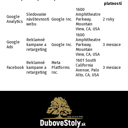
platnosti
1600
Sledovanie
Amphitheatre
Google
návštevnosti
Google Inc.
Parkway,
2 roky
Analytics
webu
Mountain
View, CA, USA
1600
Reklamné
Amphitheatre
Google
kampane a
Google Inc.
Parkway,
3 mesiace
Ads
retargeting
Mountain
View, CA, USA
1601 South
Reklamné
Meta
California
Facebook
kampane a
Platforms
3 mesiace
Avenue, Palo
retargeting
Inc.
Alto, CA, USA